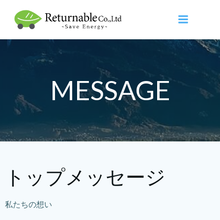
コ
ン
テ
ン
ツ
へ
ス
MESSAGE
キ
ッ
プ
トップメッセージ
私たちの想い